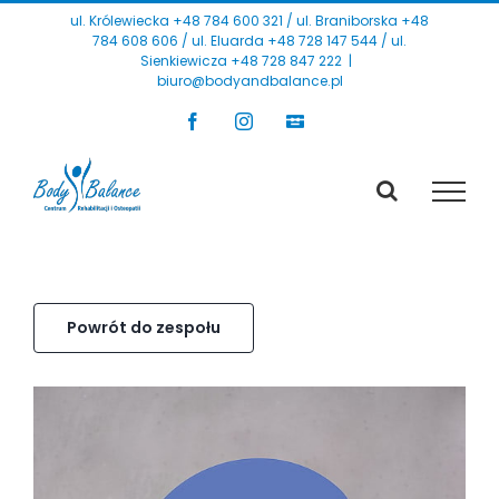
Przejdź
ul. Królewiecka
+48 784 600 321
/ ul. Braniborska
+48
784 608 606
/ ul. Eluarda
+48 728 147 544
/ ul.
do
Sienkiewicza
+48 728 847 222
|
zawartości
biuro@bodyandbalance.pl
Facebook
Instagram
Karta
podarunkowa
Powrót do zespołu